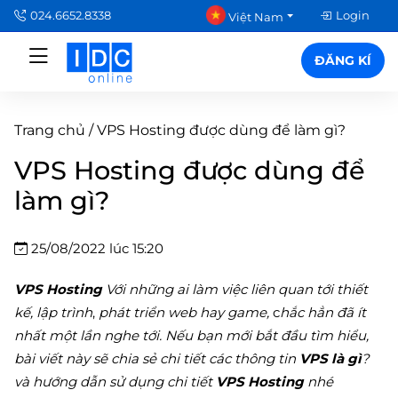
024.6652.8338
Login
Việt Nam
ĐĂNG KÍ
Trang chủ
/
VPS Hosting được dùng để làm gì?
VPS Hosting được dùng để
làm gì?
25/08/2022 lúc 15:20
VPS Hosting
Với những ai làm việc liên quan tới thiết
kế, lập trình
,
phát triển web hay game,
c
hắc hẳn đã ít
nhất một lần nghe tới. Nếu bạn mới bắt đầu tìm hiểu,
bài viết này sẽ chia sẻ chi tiết các thông tin
VPS là gì
?
và hướng dẫn sử dụng chi tiết
VPS Hosting
nhé