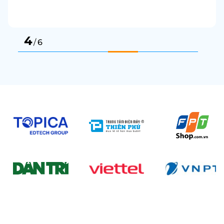
4
/
6