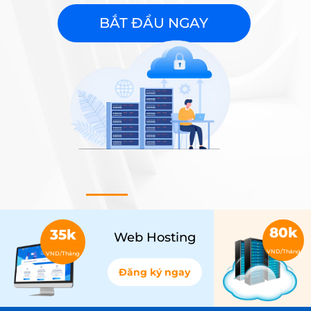
BẮT ĐẦU NGAY
80k
35k
Web Hosting
VND/Tháng
VND/Tháng
Đăng ký ngay