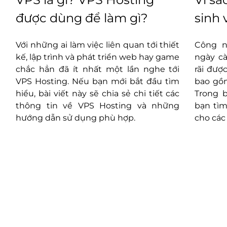
được dùng để làm gì?
sinh 
đám 
ê
Với những ai làm việc liên quan tới thiết
Công n
o
kế, lập trình và phát triển web hay game
ngày cà
o
chắc hẳn đã ít nhất một lần nghe tới
rãi đượ
á
VPS Hosting. Nếu bạn mới bắt đầu tìm
bao gồm
c
hiểu, bài viết này sẽ chia sẻ chi tiết các
Trong b
u
thông tin về VPS Hosting và những
bạn tìm
n
hướng dẫn sử dụng phù hợp.
cho các
g
o
g