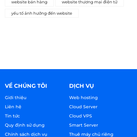
website bán hàng
website thương mại điện tử
yếu tố ảnh hưởng đến website
VỀ CHÚNG TÔI
DỊCH VỤ
Giới thiệu
Web hosting
Liên hệ
Cloud Server
Tin tức
Cloud VPS
Quy định sử dụng
Smart Server
Chính sách dịch vụ
Thuê máy chủ riêng