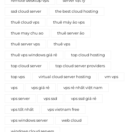
remote desktop vps
server vật lý
ssd cloud server
the best cloud hosting
thuê cloud vps
thuê máy ảo vps
thue may chu ao
thuê server ảo
thuê server vps
thuê vps
thuê vps windows giá rẻ
top cloud hosting
top cloud server
top cloud server providers
top vps
virtual cloud server hosting
vm vps
vps
vps giá rẻ
vps rẻ nhất việt nam
vps server
vps ssd
vps ssd giá rẻ
vps tốt nhất
vps vietnam free
vps windows server
web cloud
windows cloud servers