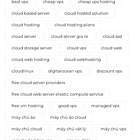
best vps
cheap vps
cheap vps hosting
cloud based server
cloud hosted solution
cloud hosting
cloud hosting plans
cloud server
cloud server gia re
cloud ssd
cloud storage server
cloud vps
cloud web
cloud web hosting
cloud webhosting
cloudlinux
digitalocean vps
discount vps
free cloud server providers
free cloud web server elastic compute service
free vm hosting
good vps
managed vps
máy chủ ảo
máy chủ ảo cloud
máy chủ cloud
máy chủ vật lý
máy chủ vps