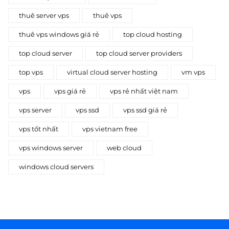
thuê server vps
thuê vps
thuê vps windows giá rẻ
top cloud hosting
top cloud server
top cloud server providers
top vps
virtual cloud server hosting
vm vps
vps
vps giá rẻ
vps rẻ nhất việt nam
vps server
vps ssd
vps ssd giá rẻ
vps tốt nhất
vps vietnam free
vps windows server
web cloud
windows cloud servers