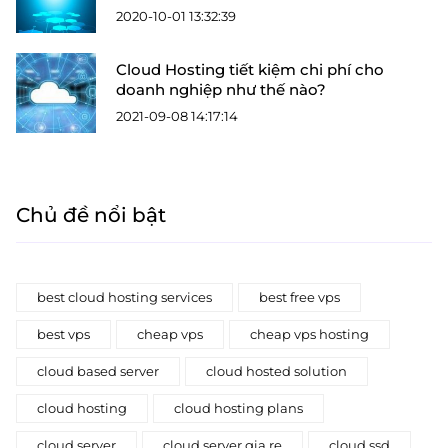
2020-10-01 13:32:39
Cloud Hosting tiết kiệm chi phí cho
doanh nghiệp như thế nào?
2021-09-08 14:17:14
Chủ đề nổi bật
best cloud hosting services
best free vps
best vps
cheap vps
cheap vps hosting
cloud based server
cloud hosted solution
cloud hosting
cloud hosting plans
cloud server
cloud server gia re
cloud ssd