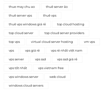
thue may chu ao
thuê server ảo
thuê server vps
thuê vps
thuê vps windows giá rẻ
top cloud hosting
top cloud server
top cloud server providers
top vps
virtual cloud server hosting
vm vps
vps
vps giá rẻ
vps rẻ nhất việt nam
vps server
vps ssd
vps ssd giá rẻ
vps tốt nhất
vps vietnam free
vps windows server
web cloud
windows cloud servers