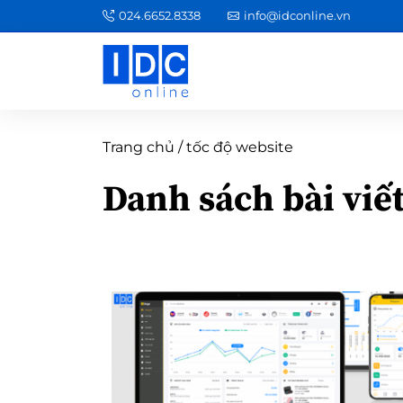
024.6652.8338
info@idconline.vn
Trang chủ
/
tốc độ website
Danh sách bài viế