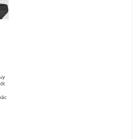
ruy
tốt
hắc