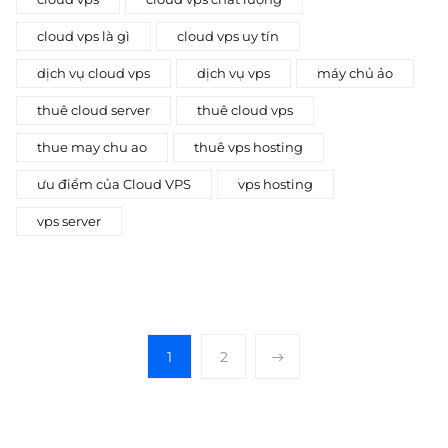
cloud vps là gì
cloud vps uy tín
dịch vụ cloud vps
dịch vụ vps
máy chủ ảo
thuê cloud server
thuê cloud vps
thue may chu ao
thuê vps hosting
ưu điểm của Cloud VPS
vps hosting
vps server
1
2