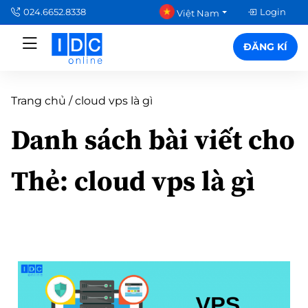
024.6652.8338
Login
Việt Nam
ĐĂNG KÍ
Trang chủ
/
cloud vps là gì
Danh sách bài viết cho
Thẻ:
cloud vps là gì