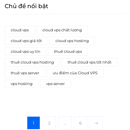
Chủ đề nổi bật
cloud vps
cloud vps chất lượng
cloud vps giá tốt
cloud vps hosting
cloud vps uy tín
thuê cloud vps
thuê cloud vps hosting
thuê cloud vps tốt nhất
thuê vps server
ưu điểm của Cloud VPS
vps hosting
vps server
1
2
…
6