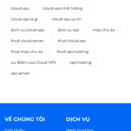
cloud vps
cloud vps chất lượng
cloud vps là gì
cloud vps uy tín
dịch vụ cloud vps
dịch vụ vps
máy chủ ảo
thuê cloud server
thuê cloud vps
thue may chu ao
thuê vps hosting
ưu điểm của Cloud VPS
vps hosting
vps server
VỀ CHÚNG TÔI
DỊCH VỤ
Giới thiệu
Web hosting