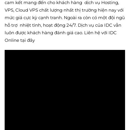
cam kết mang đến cho khách hàng dịch vụ Hosting,
VPS, Cloud VPS chất lượng nhất thị trường hiện nay với
mức giá cực kỳ cạnh tranh. Ngoài ra còn có một đội ngũ
hỗ trợ nhiệt tình, hoạt động 24/7. Dịch vụ của IDC vẫn
luôn được khách hàng đánh giá cao. Liên hệ với IDC
Online tại đây