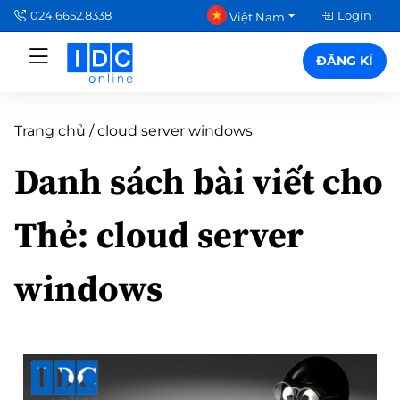
024.6652.8338
Login
Việt Nam
ĐĂNG KÍ
Trang chủ
/
cloud server windows
Danh sách bài viết cho
Thẻ:
cloud server
windows