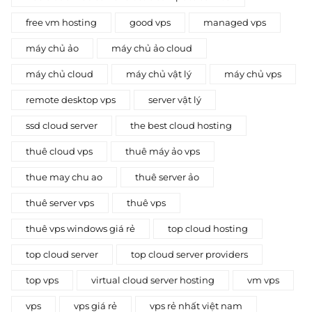
free vm hosting
good vps
managed vps
máy chủ ảo
máy chủ ảo cloud
máy chủ cloud
máy chủ vật lý
máy chủ vps
remote desktop vps
server vật lý
ssd cloud server
the best cloud hosting
thuê cloud vps
thuê máy ảo vps
thue may chu ao
thuê server ảo
thuê server vps
thuê vps
thuê vps windows giá rẻ
top cloud hosting
top cloud server
top cloud server providers
top vps
virtual cloud server hosting
vm vps
vps
vps giá rẻ
vps rẻ nhất việt nam