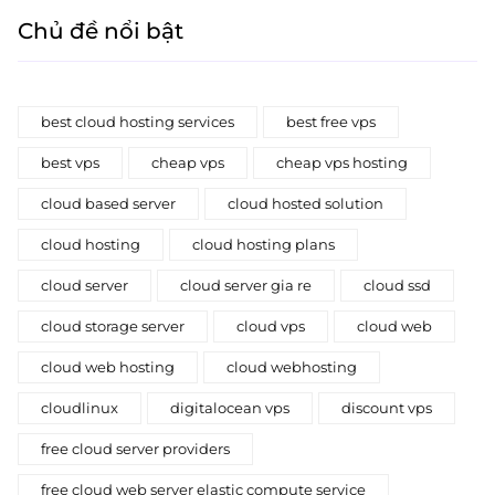
Chủ đề nổi bật
best cloud hosting services
best free vps
best vps
cheap vps
cheap vps hosting
cloud based server
cloud hosted solution
cloud hosting
cloud hosting plans
cloud server
cloud server gia re
cloud ssd
cloud storage server
cloud vps
cloud web
cloud web hosting
cloud webhosting
cloudlinux
digitalocean vps
discount vps
free cloud server providers
free cloud web server elastic compute service