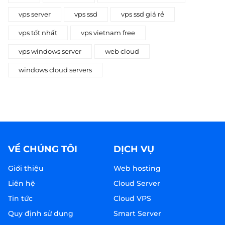
vps server
vps ssd
vps ssd giá rẻ
vps tốt nhất
vps vietnam free
vps windows server
web cloud
windows cloud servers
VỀ CHÚNG TÔI
DỊCH VỤ
Giới thiệu
Web hosting
Liên hệ
Cloud Server
Tin tức
Cloud VPS
Quy định sử dụng
Smart Server