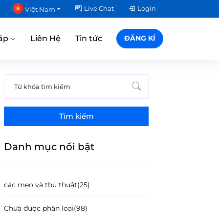
Live Chat
Login
Việt Nam
áp
Liên Hệ
Tin tức
ĐĂNG KÍ
Tìm kiếm
Danh mục nổi bật
các mẹo và thủ thuật
(25)
Chưa được phân loại
(98)