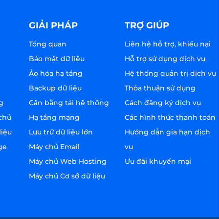
GIẢI PHÁP
TRỢ GIÚP
Tổng quan
Liên hệ hỗ trợ, khiếu nại
Bảo mật dữ liệu
Hỗ trợ sử dụng dịch vụ
Ảo hóa hạ tầng
Hệ thống quản trị dịch vụ
Backup dữ liệu
Thỏa thuận sử dụng
g
Cân bằng tải hệ thống
Cách đăng ký dịch vụ
chủ
Hạ tầng mạng
Các hình thức thanh toán
liệu
Lưu trữ dữ liệu lớn
Hướng dẫn gia hạn dịch
ge
Máy chủ Email
vụ
Máy chủ Web Hosting
Ưu đãi khuyến mại
Máy chủ Cơ sở dữ liệu