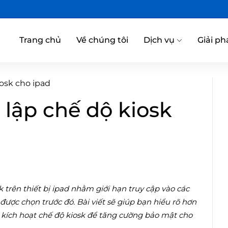
Trang chủ
Về chúng tôi
Dịch vụ
Giải ph
osk cho ipad
 lập chế dộ kiosk
k trên thiết bị ipad nhằm giới hạn truy cập vào các
ợc chọn trước đó. Bài viết sẽ giúp bạn hiểu rõ hơn
 kích hoạt chế độ kiosk để tăng cường bảo mật cho