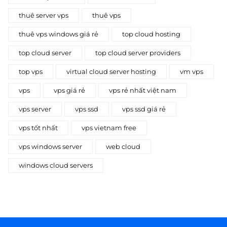
thuê server vps
thuê vps
thuê vps windows giá rẻ
top cloud hosting
top cloud server
top cloud server providers
top vps
virtual cloud server hosting
vm vps
vps
vps giá rẻ
vps rẻ nhất việt nam
vps server
vps ssd
vps ssd giá rẻ
vps tốt nhất
vps vietnam free
vps windows server
web cloud
windows cloud servers