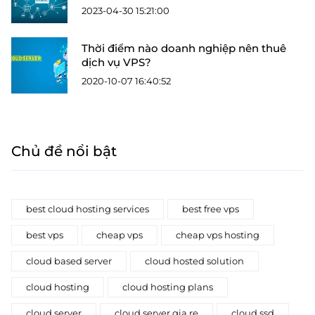
2023-04-30 15:21:00
Thời điểm nào doanh nghiệp nên thuê
dịch vụ VPS?
2020-10-07 16:40:52
Chủ đề nổi bật
best cloud hosting services
best free vps
best vps
cheap vps
cheap vps hosting
cloud based server
cloud hosted solution
cloud hosting
cloud hosting plans
cloud server
cloud server gia re
cloud ssd