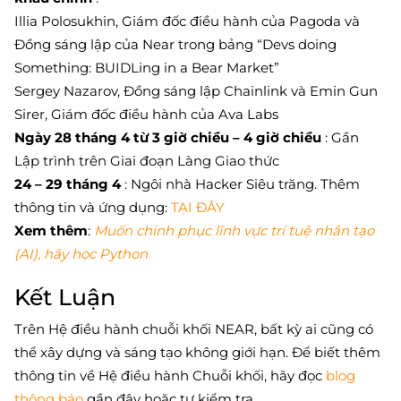
Illia Polosukhin, Giám đốc điều hành của Pagoda và
Đồng sáng lập của Near trong bảng “Devs doing
Something: BUIDLing in a Bear Market”
Sergey Nazarov, Đồng sáng lập Chainlink và Emin Gun
Sirer, Giám đốc điều hành của Ava Labs
Ngày 28 tháng 4 từ 3 giờ chiều – 4 giờ chiều
: Gần
Lập trình trên Giai đoạn Làng Giao thức
24 – 29 tháng 4
: Ngôi nhà Hacker Siêu trăng. Thêm
thông tin và ứng dụng:
TẠI ĐÂY
Xem thêm
:
Muốn chinh phục lĩnh vực trí tuệ nhân tạo
(AI), hãy học Python
Kết Luận
Trên Hệ điều hành chuỗi khối NEAR, bất kỳ ai cũng có
thể xây dựng và sáng tạo không giới hạn. Để biết thêm
thông tin về Hệ điều hành Chuỗi khối, hãy đọc
blog
thông báo
gần đây hoặc tự kiểm tra