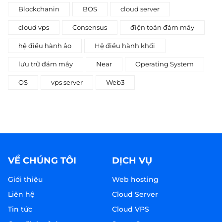
Blockchanin
BOS
cloud server
cloud vps
Consensus
điện toán đám mây
hệ điều hành ảo
Hệ điều hành khối
lưu trữ đám mây
Near
Operating System
OS
vps server
Web3
VỀ CHÚNG TÔI
DỊCH VỤ
Giới thiệu
Web hosting
Liên hệ
Cloud Server
Tin tức
Cloud VPS