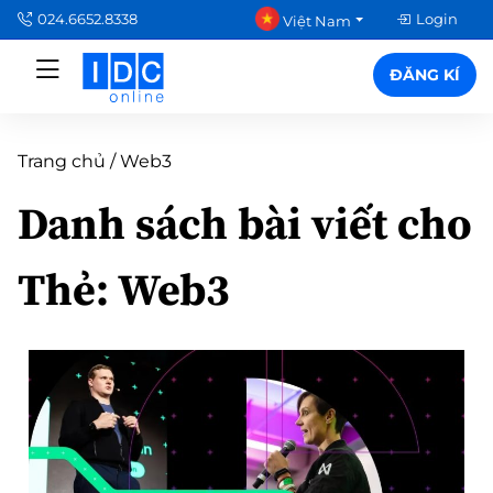
024.6652.8338
Login
Việt Nam
ĐĂNG KÍ
Trang chủ
/
Web3
Danh sách bài viết cho
Thẻ:
Web3