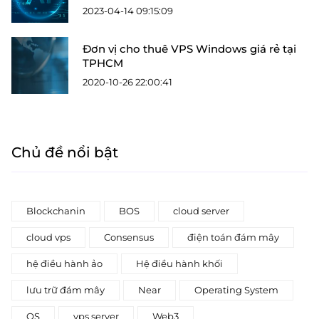
2023-04-14 09:15:09
Đơn vị cho thuê VPS Windows giá rẻ tại
TPHCM
2020-10-26 22:00:41
Chủ đề nổi bật
Blockchanin
BOS
cloud server
cloud vps
Consensus
điện toán đám mây
hệ điều hành ảo
Hệ điều hành khối
lưu trữ đám mây
Near
Operating System
OS
vps server
Web3