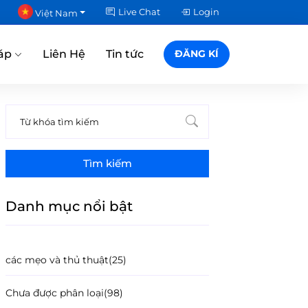
Live Chat
Login
Việt Nam
áp
Liên Hệ
Tin tức
ĐĂNG KÍ
Tìm kiếm
Danh mục nổi bật
các mẹo và thủ thuật
(25)
Chưa được phân loại
(98)