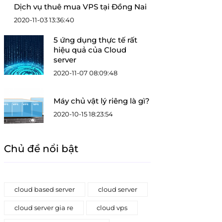
Dịch vụ thuê mua VPS tại Đồng Nai
2020-11-03 13:36:40
5 ứng dụng thực tế rất
hiệu quả của Cloud
server
2020-11-07 08:09:48
Máy chủ vật lý riêng là gì?
2020-10-15 18:23:54
Chủ đề nổi bật
cloud based server
cloud server
cloud server gia re
cloud vps