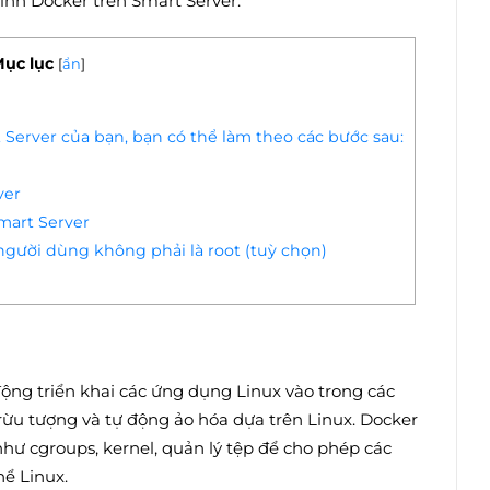
hình Docker trên Smart Server.
ục lục
[
ẩn
]
 Server của bạn, bạn có thể làm theo các bước sau:
ver
Smart Server
người dùng không phải là root (tuỳ chọn)
ng triển khai các ứng dụng Linux vào trong các
rừu tượng và tự động ảo hóa dựa trên Linux. Docker
hư cgroups, kernel, quản lý tệp để cho phép các
hể Linux.