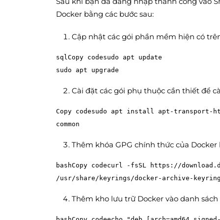
Sau khi bạn đã đăng nhập thành công vào Sm
Docker bằng các bước sau:
Cập nhật các gói phần mềm hiện có trên
sqlCopy code
sudo apt update

Cài đặt các gói phụ thuộc cần thiết để c
Copy code
sudo apt install apt-transport-h
Thêm khóa GPG chính thức của Docker 
bashCopy code
curl -fsSL https://download.d
Thêm kho lưu trữ Docker vào danh sách
bashCopy code
echo "deb [arch=amd64 signed-