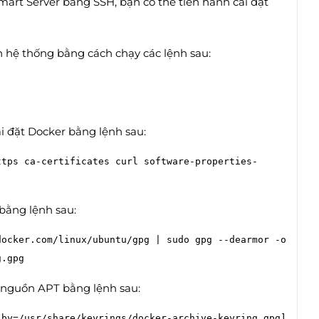
art Server bằng SSH, bạn có thể tiến hành cài đặt
 hệ thống bằng cách chạy các lệnh sau:
ài đặt Docker bằng lệnh sau:
ttps ca-certificates curl software-properties-
bằng lệnh sau:
ocker.com/linux/ubuntu/gpg | sudo gpg --dearmor -o 
 nguồn APT bằng lệnh sau:
by=/usr/share/keyrings/docker-archive-keyring.gpg] 