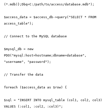
(*.mdb)};Dbq=C:/path/to/access/database.mdb");

$access_data = $access_db->query("SELECT * FROM 
access_table");

// Connect to the MySQL database

$mysql_db = new 
PDO("mysql:host=hostname;dbname=database", 
"username", "password");

// Transfer the data

foreach ($access_data as $row) {

$sql = "INSERT INTO mysql_table (col1, col2, col3) 
VALUES (:col1, :col2, :col3)";
