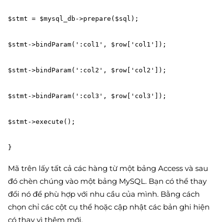
$stmt = $mysql_db->prepare($sql);

$stmt->bindParam(':col1', $row['col1']);

$stmt->bindParam(':col2', $row['col2']);

$stmt->bindParam(':col3', $row['col3']);

$stmt->execute();

}
Mã trên lấy tất cả các hàng từ một bảng Access và sau
đó chèn chúng vào một bảng MySQL. Bạn có thể thay
đổi nó để phù hợp với nhu cầu của mình. Bằng cách
chọn chỉ các cột cụ thể hoặc cập nhật các bản ghi hiện
có thay vì thêm mới.