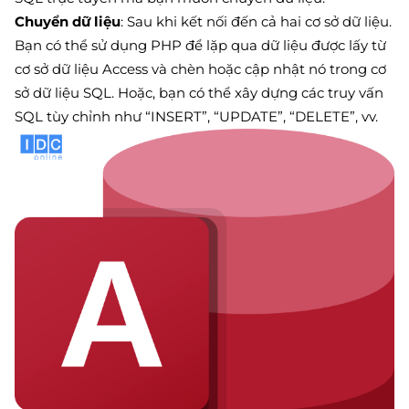
Chuyển dữ liệu
: Sau khi kết nối đến cả hai cơ sở dữ liệu.
Bạn có thể sử dụng PHP để lặp qua dữ liệu được lấy từ
cơ sở dữ liệu Access và chèn hoặc cập nhật nó trong cơ
sở dữ liệu SQL. Hoặc, bạn có thể xây dựng các truy vấn
SQL tùy chỉnh như “INSERT”, “UPDATE”, “DELETE”, vv.