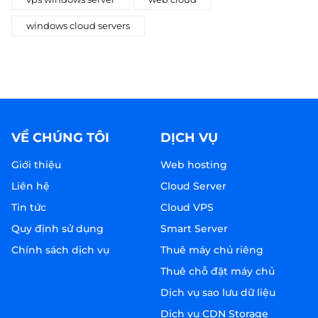
windows cloud servers
VỀ CHÚNG TÔI
DỊCH VỤ
Giới thiệu
Web hosting
Liên hệ
Cloud Server
Tin tức
Cloud VPS
Quy định sử dụng
Smart Server
Chính sách dịch vụ
Thuê máy chủ riêng
Thuê chỗ đặt máy chủ
Dịch vụ sao lưu dữ liệu
Dịch vụ CDN Storage