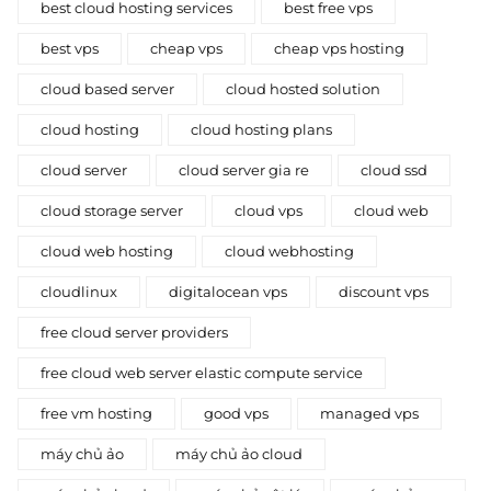
best cloud hosting services
best free vps
best vps
cheap vps
cheap vps hosting
cloud based server
cloud hosted solution
cloud hosting
cloud hosting plans
cloud server
cloud server gia re
cloud ssd
cloud storage server
cloud vps
cloud web
cloud web hosting
cloud webhosting
cloudlinux
digitalocean vps
discount vps
free cloud server providers
free cloud web server elastic compute service
free vm hosting
good vps
managed vps
máy chủ ảo
máy chủ ảo cloud