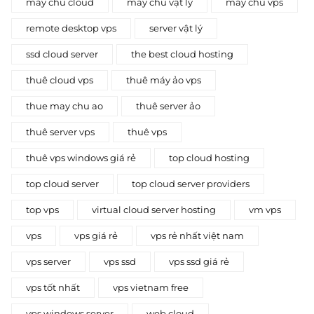
máy chủ cloud
máy chủ vật lý
máy chủ vps
remote desktop vps
server vật lý
ssd cloud server
the best cloud hosting
thuê cloud vps
thuê máy ảo vps
thue may chu ao
thuê server ảo
thuê server vps
thuê vps
thuê vps windows giá rẻ
top cloud hosting
top cloud server
top cloud server providers
top vps
virtual cloud server hosting
vm vps
vps
vps giá rẻ
vps rẻ nhất việt nam
vps server
vps ssd
vps ssd giá rẻ
vps tốt nhất
vps vietnam free
vps windows server
web cloud