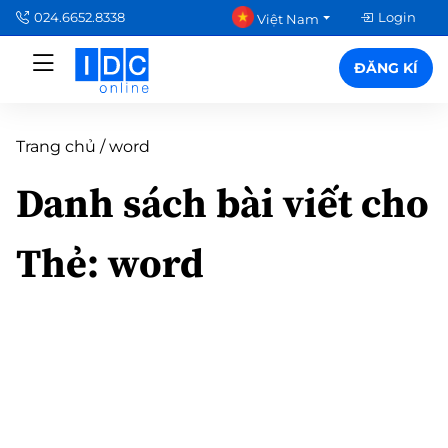
024.6652.8338
Login
Việt Nam
ĐĂNG KÍ
Trang chủ
/
word
Danh sách bài viết cho
Thẻ:
word