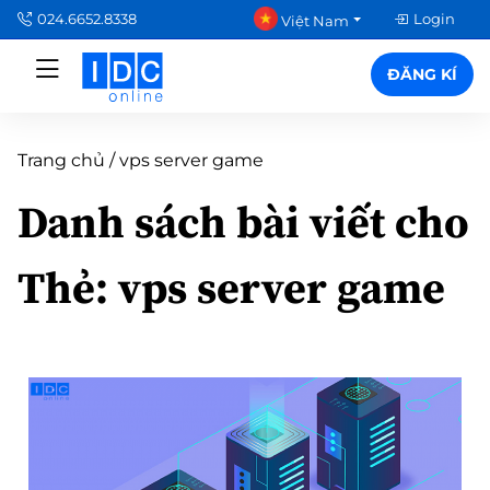
024.6652.8338
Login
Việt Nam
ĐĂNG KÍ
Trang chủ
/
vps server game
Danh sách bài viết cho
Thẻ:
vps server game