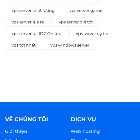
vps server chất lượng
vps server game
vps server giá rẻ
vps server giá tốt
vps server tại IDC Online
vps server uy tín
vps tốt nhất
vps windows server
VỀ CHÚNG TÔI
DỊCH VỤ
Giới thiệu
Web hosting