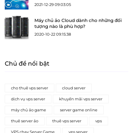
2021-12-29 09:03:05
Máy chủ ảo Cloud dành cho những đối
tượng nào là phù hợp?
2020-10-22 09:15:38
Chủ đề nổi bật
cho thuê vps server
cloud server
dịch vụ vps server
khuyến mãi vps server
máy chủ ảo game
server game online
thuê server ảo
thuê vps server
vps
VPS chạy Server Game
vps server