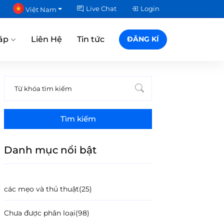
Live Chat
Login
Việt Nam
áp
Liên Hệ
Tin tức
ĐĂNG KÍ
Tìm kiếm
Danh mục nổi bật
các mẹo và thủ thuật
(25)
Chưa được phân loại
(98)