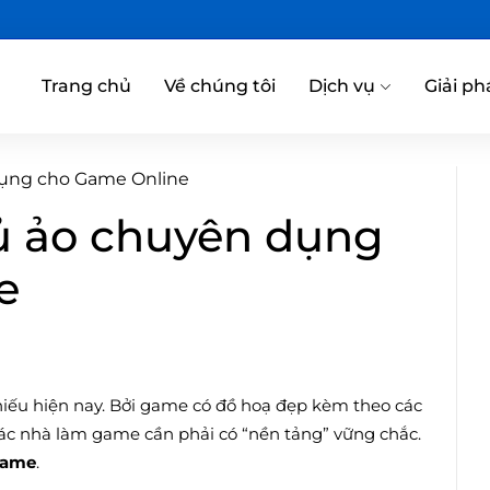
Trang chủ
Về chúng tôi
Dịch vụ
Giải ph
 dụng cho Game Online
ủ ảo chuyên dụng
e
thiếu hiện nay. Bởi game có đồ hoạ đẹp kèm theo các
ác nhà làm game cần phải có “nền tảng” vững chắc.
Game
.