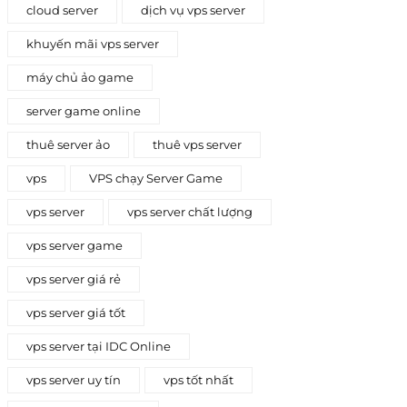
cloud server
dịch vụ vps server
khuyến mãi vps server
máy chủ ảo game
server game online
thuê server ảo
thuê vps server
vps
VPS chạy Server Game
vps server
vps server chất lượng
vps server game
vps server giá rẻ
vps server giá tốt
vps server tại IDC Online
vps server uy tín
vps tốt nhất