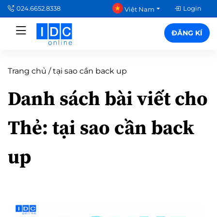
024.6652.8338
Login
Việt Nam
ĐĂNG KÍ
Trang chủ
/
tại sao cần back up
Danh sách bài viết cho
Thẻ:
tại sao cần back
up