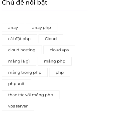
Chủ đề nổi bật
array
array php
cài đặt php
Cloud
cloud hosting
cloud vps
mảng là gì
mảng php
mảng trong php
php
phpunit
thao tác với mảng php
vps server