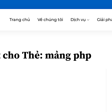
Trang chủ
Về chúng tôi
Dịch vụ
Giải ph
t cho Thẻ:
mảng php