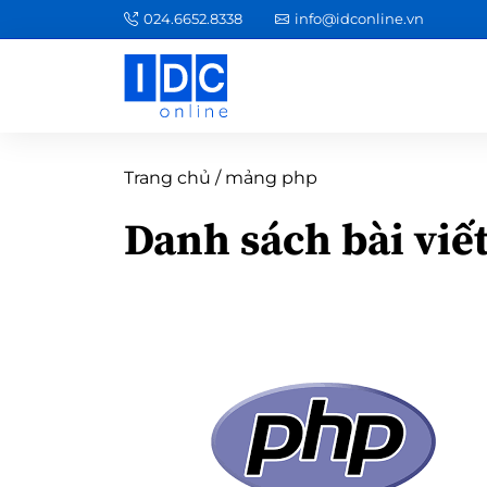
024.6652.8338
info@idconline.vn
Trang chủ
/
mảng php
Danh sách bài viế