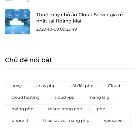
Thuê máy chủ ảo Cloud Server giá rẻ
nhất tại Hoàng Mai
2020-10-09 09:23:49
Chủ đề nổi bật
array
array php
cài đặt php
Cloud
cloud hosting
cloud vps
mảng là gì
mảng php
mảng trong php
php
phpunit
thao tác với mảng php
vps server