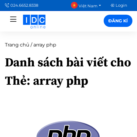
024.6652.8338
Login
Việt Nam
ĐĂNG KÍ
Trang chủ
/
array php
Danh sách bài viết cho
Thẻ:
array php