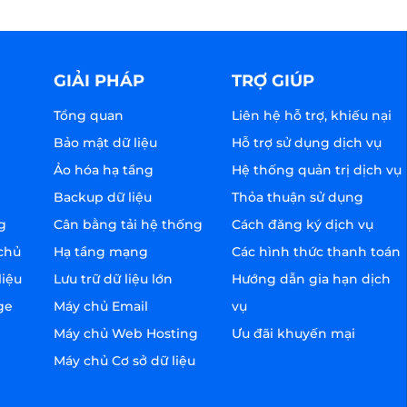
GIẢI PHÁP
TRỢ GIÚP
Tổng quan
Liên hệ hỗ trợ, khiếu nại
Bảo mật dữ liệu
Hỗ trợ sử dụng dịch vụ
Ảo hóa hạ tầng
Hệ thống quản trị dịch vụ
Backup dữ liệu
Thỏa thuận sử dụng
g
Cân bằng tải hệ thống
Cách đăng ký dịch vụ
chủ
Hạ tầng mạng
Các hình thức thanh toán
liệu
Lưu trữ dữ liệu lớn
Hướng dẫn gia hạn dịch
ge
Máy chủ Email
vụ
Máy chủ Web Hosting
Ưu đãi khuyến mại
Máy chủ Cơ sở dữ liệu