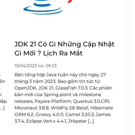
JDK 21 Có Gì Những Cập Nhật
Gì Mới ? Lịch Ra Mắt
13/04/2023 lúc 09:23
à
Bản tổng hợp Java tuần này cho ngày 27
iển
tháng 3 năm 2023. Bao gồm tin tức từ
á
OpenJDK, JDK 21, GlassFish 7.0.3. Các phiên
n
bản mới của Spring point và milestone
iệp.
releases, Payara Platform, Quarkus 3.0.CR1,
[…]
Micronaut 3.8.8, WildFly 28 Beta1, Hibernate
ORM 6.2, Groovy 4.0.11, Camel 3.20.3, James
3.7.4, Eclipse Vert.x 4.4.1, JHipster […]