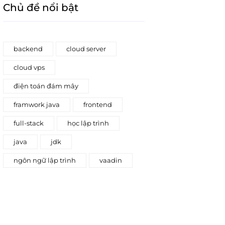
Chủ đề nổi bật
backend
cloud server
cloud vps
điện toán đám mây
framwork java
frontend
full-stack
học lập trình
java
jdk
ngôn ngữ lập trình
vaadin