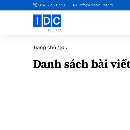
024.6652.8338
info@idconline.vn
Trang chủ
/
jdk
Danh sách bài viế