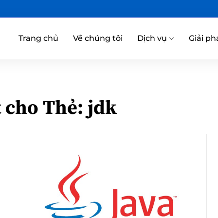
Trang chủ
Về chúng tôi
Dịch vụ
Giải ph
t cho Thẻ:
jdk