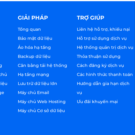
GIẢI PHÁP
TRỢ GIÚP
Tổng quan
Liên hệ hỗ trợ, khiếu nại
Bảo mật dữ liệu
Hỗ trợ sử dụng dịch vụ
Ảo hóa hạ tầng
Hệ thống quản trị dịch vụ
Backup dữ liệu
Thỏa thuận sử dụng
g
Cân bằng tải hệ thống
Cách đăng ký dịch vụ
chủ
Hạ tầng mạng
Các hình thức thanh toán
liệu
Lưu trữ dữ liệu lớn
Hướng dẫn gia hạn dịch
ge
Máy chủ Email
vụ
Máy chủ Web Hosting
Ưu đãi khuyến mại
Máy chủ Cơ sở dữ liệu