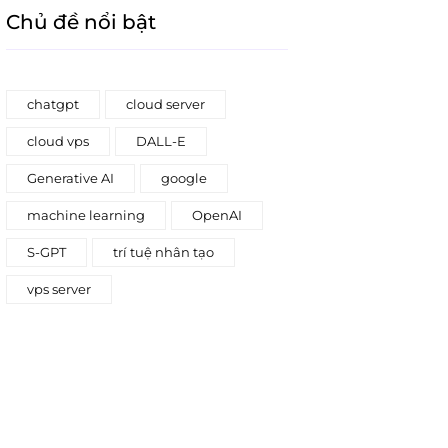
Chủ đề nổi bật
chatgpt
cloud server
cloud vps
DALL-E
Generative AI
google
machine learning
OpenAI
S-GPT
trí tuệ nhân tạo
vps server