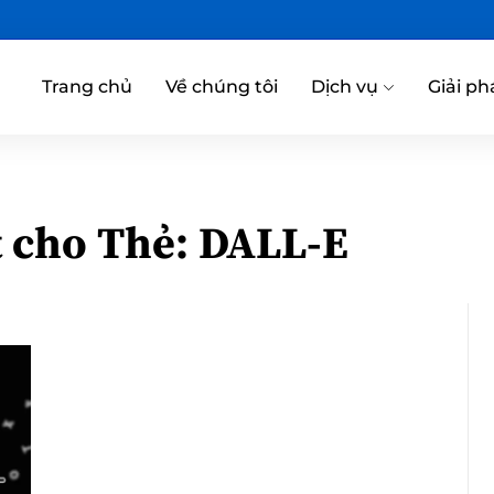
Trang chủ
Về chúng tôi
Dịch vụ
Giải ph
t cho Thẻ:
DALL-E