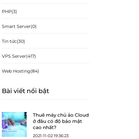
PHP
(3)
Smart Server
(0)
Tin tức
(30)
VPS Server
(417)
Web Hosting
(84)
Bài viết nổi bật
Thuê máy chủ ảo Cloud
ở đâu có độ bảo mật
cao nhất?
2021-11-02 19:36:23