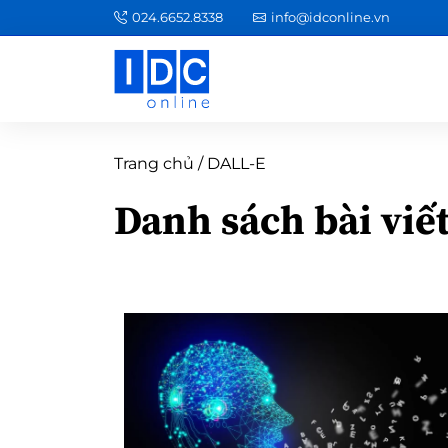
024.6652.8338
info@idconline.vn
Trang chủ
/
DALL-E
Danh sách bài viế