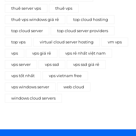
thuê server vps
thuê vps
thuê vps windows giá rẻ
top cloud hosting
top cloud server
top cloud server providers
top vps
virtual cloud server hosting
vm vps
vps
vps giá rẻ
vps rẻ nhất việt nam
vps server
vps ssd
vps ssd giá rẻ
vps tốt nhất
vps vietnam free
vps windows server
web cloud
windows cloud servers