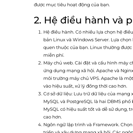
được mục tiêu hoạt động của bạn.
2. Hệ điều hành và
Hệ điều hành. Có nhiều lựa chọn hệ điề
bản Linux và Windows Server. Lựa chọn 
quen thuộc của bạn. Linux thường được s
miễn phí.
Máy chủ web. Cài đặt và cấu hình máy c
ứng dụng mạng xã hội. Apache và Nginx
môi trường máy chủ VPS. Apache là một
vào hiệu suất, xử lý đồng thời cao hơn.
Cơ sở dữ liệu: Lưu trữ dữ liệu của mạng x
MySQL và PostgreSQL là hai DBMS phổ b
MySQL có hiệu suất tốt và dễ sử dụng, 
cao hơn.
Ngôn ngữ lập trình và Framework. Chọn
triển và xây dựng mạng xã hội. Các ng