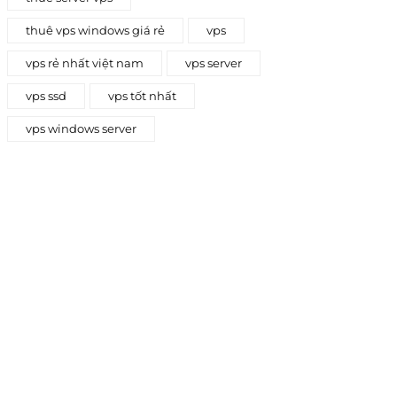
thuê vps windows giá rẻ
vps
vps rẻ nhất việt nam
vps server
vps ssd
vps tốt nhất
vps windows server