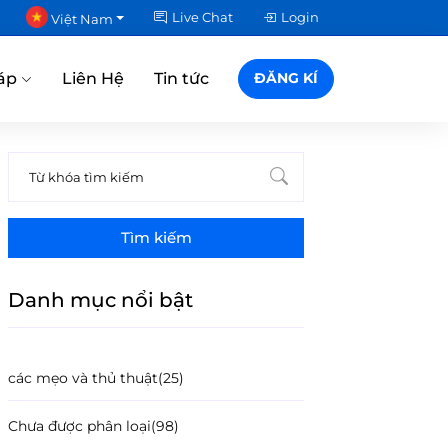
Live Chat
Login
Việt Nam
áp
Liên Hệ
Tin tức
ĐĂNG KÍ
Tìm kiếm
Danh mục nổi bật
các mẹo và thủ thuật
(25)
Chưa được phân loại
(98)