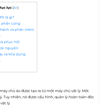
ục lục
[
ẩn
]
S là gì?
h phần cứng:
u hành và phần mềm:
:
và phục hồi:
 tài nguyên:
cậy và khả dụng:
:
 máy chủ ảo được tạo ra từ một máy chủ vật lý. Một
ý. Tuy nhiên, nó được cấu hình, quản lý hoàn toàn độc
ật lý.