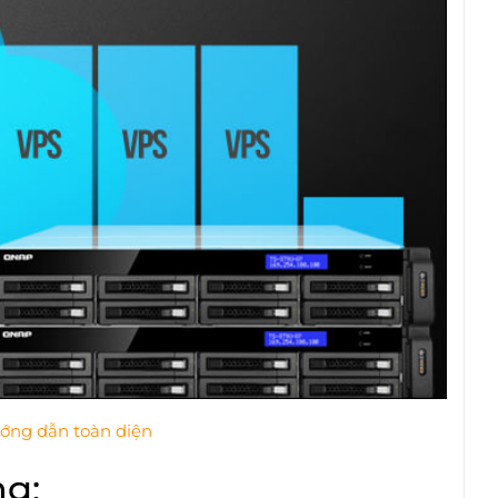
ớng dẫn toàn diện
ng: