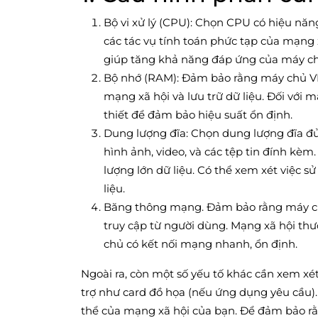
Bộ vi xử lý (CPU): Chọn CPU có hiệu năn
các tác vụ tính toán phức tạp của mạng 
giúp tăng khả năng đáp ứng của máy ch
Bộ nhớ (RAM): Đảm bảo rằng máy chủ VP
mạng xã hội và lưu trữ dữ liệu. Đối với 
thiết để đảm bảo hiệu suất ổn định.
Dung lượng đĩa: Chọn dung lượng đĩa đủ 
hình ảnh, video, và các tệp tin đính kèm
lượng lớn dữ liệu. Có thể xem xét việc s
liệu.
Băng thông mạng. Đảm bảo rằng máy ch
truy cập từ người dùng. Mạng xã hội t
chủ có kết nối mạng nhanh, ổn định.
Ngoài ra, còn một số yếu tố khác cần xem x
trợ như card đồ họa (nếu ứng dụng yêu cầu).
thể của mạng xã hội của bạn. Để đảm bảo r