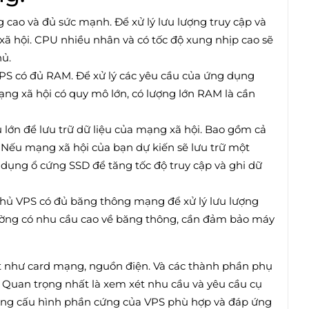
g cao và đủ sức mạnh. Để xử lý lưu lượng truy cập và
xã hội. CPU nhiều nhân và có tốc độ xung nhịp cao sẽ
ủ.
S có đủ RAM. Để xử lý các yêu cầu của ứng dụng
mạng xã hội có quy mô lớn, có lượng lớn RAM là cần
lớn để lưu trữ dữ liệu của mạng xã hội. Bao gồm cả
. Nếu mạng xã hội của bạn dự kiến sẽ lưu trữ một
ử dụng ổ cứng SSD để tăng tốc độ truy cập và ghi dữ
ủ VPS có đủ băng thông mạng để xử lý lưu lượng
hường có nhu cầu cao về băng thông, cần đảm bảo máy
ét như card mạng, nguồn điện. Và các thành phần phụ
 Quan trọng nhất là xem xét nhu cầu và yêu cầu cụ
ằng cấu hình phần cứng của VPS phù hợp và đáp ứng