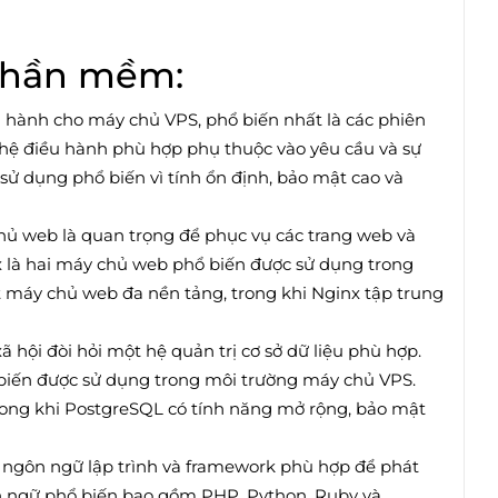
 phần mềm:
u hành cho máy chủ VPS, phổ biến nhất là các phiên
hệ điều hành phù hợp phụ thuộc vào yêu cầu và sự
ử dụng phổ biến vì tính ổn định, bảo mật cao và
hủ web là quan trọng để phục vụ các trang web và
 là hai máy chủ web phổ biến được sử dụng trong
 máy chủ web đa nền tảng, trong khi Nginx tập trung
ã hội đòi hỏi một hệ quản trị cơ sở dữ liệu phù hợp.
iến được sử dụng trong môi trường máy chủ VPS.
trong khi PostgreSQL có tính năng mở rộng, bảo mật
 ngôn ngữ lập trình và framework phù hợp để phát
ôn ngữ phổ biến bao gồm PHP, Python, Ruby và