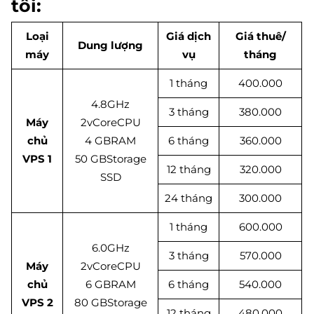
tôi:
Loại
Giá dịch
Giá thuê/
Dung lượng
máy
vụ
tháng
1 tháng
400.000
4.8GHz
3 tháng
380.000
Máy
2vCoreCPU
chủ
4 GBRAM
6 tháng
360.000
VPS 1
50 GBStorage
12 tháng
320.000
SSD
24 tháng
300.000
1 tháng
600.000
6.0GHz
3 tháng
570.000
Máy
2vCoreCPU
chủ
6 GBRAM
6 tháng
540.000
VPS 2
80 GBStorage
12 tháng
480.000