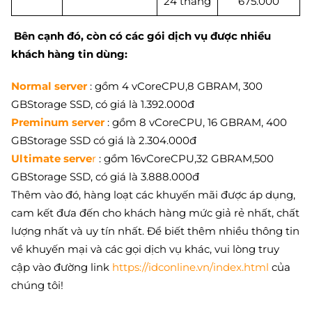
24 tháng
675.000
Bên cạnh đó, còn có các gói dịch vụ được nhiều
khách hàng tin dùng:
Normal server
: gồm 4 vCoreCPU,8 GBRAM, 300
GBStorage SSD, có giá là 1.392.000đ
Preminum server
: gồm 8 vCoreCPU, 16 GBRAM, 400
GBStorage SSD có giá là 2.304.000đ
Ultimate serve
r
: gồm 16vCoreCPU,32 GBRAM,500
GBStorage SSD, có giá là 3.888.000đ
Thêm vào đó, hàng loạt các khuyến mãi được áp dụng,
cam kết đưa đến cho khách hàng mức giả rẻ nhất, chất
lượng nhất và uy tín nhất. Để biết thêm nhiều thông tin
về khuyến mại và các gọi dịch vụ khác, vui lòng truy
cập vào đường link
https://idconline.vn/index.html
của
chúng tôi!