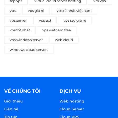
top vps
virtual cloud server hosting
vm vps
vps
vps giá rẻ
vps rẻ nhất việt nam
vps server
vps ssd
vps ssd giá rẻ
vps tốt nhất
vps vietnam free
vps windows server
web cloud
windows cloud servers
VỀ CHÚNG TÔI
DỊCH VỤ
Giới thiệu
Web hosting
Liên hệ
Cloud Server
Tin tức
Cloud VPS