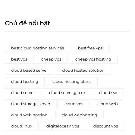
Chủ đề nổi bật
best cloud hosting services
best free vps
best vps
cheap vps
cheap vps hosting
cloud based server
cloud hosted solution
cloud hosting
cloud hosting plans
cloud server
cloud server gia re
cloud ssd
cloud storage server
cloud vps
cloud web
cloud web hosting
cloud webhosting
cloudlinux
digitalocean vps
discount vps