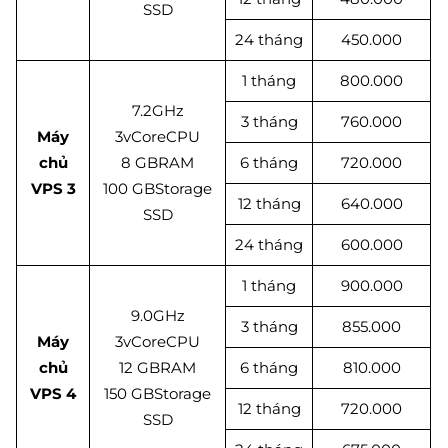
SSD
24 tháng
450.000
1 tháng
800.000
7.2GHz
3 tháng
760.000
Máy
3vCoreCPU
chủ
8 GBRAM
6 tháng
720.000
VPS 3
100 GBStorage
12 tháng
640.000
SSD
24 tháng
600.000
1 tháng
900.000
9.0GHz
3 tháng
855.000
Máy
3vCoreCPU
chủ
12 GBRAM
6 tháng
810.000
VPS 4
150 GBStorage
12 tháng
720.000
SSD