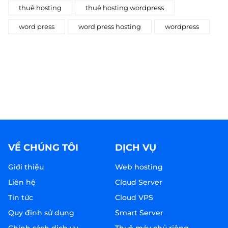
thuê hosting
thuê hosting wordpress
word press
word press hosting
wordpress
VỀ CHÚNG TÔI
DỊCH VỤ
Giới thiệu
Web hosting
Liên hệ
Cloud Server
Tin tức
Cloud VPS
Quy định sử dụng
Smart Server