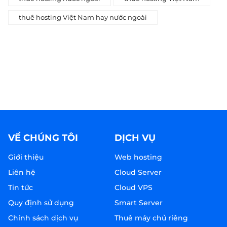
thuê hosting Việt Nam hay nước ngoài
VỀ CHÚNG TÔI
DỊCH VỤ
Giới thiệu
Web hosting
Liên hệ
Cloud Server
Tin tức
Cloud VPS
Quy định sử dụng
Smart Server
Chính sách dịch vụ
Thuê máy chủ riêng