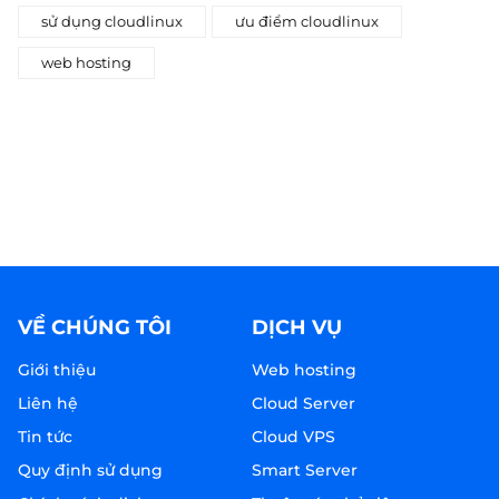
sử dụng cloudlinux
ưu điểm cloudlinux
web hosting
VỀ CHÚNG TÔI
DỊCH VỤ
Giới thiệu
Web hosting
Liên hệ
Cloud Server
Tin tức
Cloud VPS
Quy định sử dụng
Smart Server