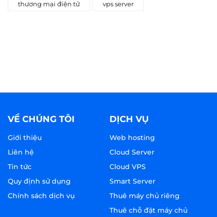
thương mại điện tử
vps server
VỀ CHÚNG TÔI
DỊCH VỤ
Giới thiệu
Web hosting
Liên hệ
Cloud Server
Tin tức
Cloud VPS
Quy định sử dụng
Smart Server
Chính sách dịch vụ
Thuê máy chủ riêng
Thuê chỗ đặt máy chủ