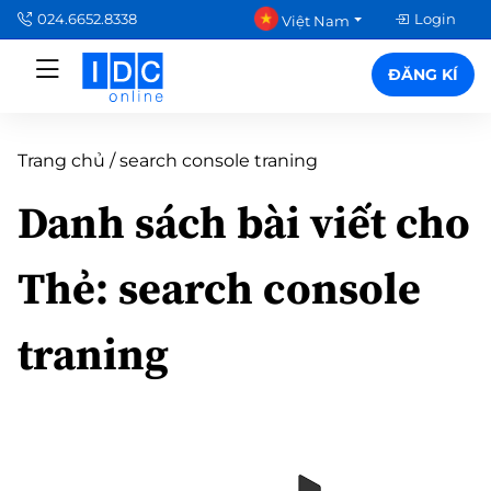
024.6652.8338
Login
Việt Nam
ĐĂNG KÍ
Trang chủ
/
search console traning
Danh sách bài viết cho
Thẻ:
search console
traning