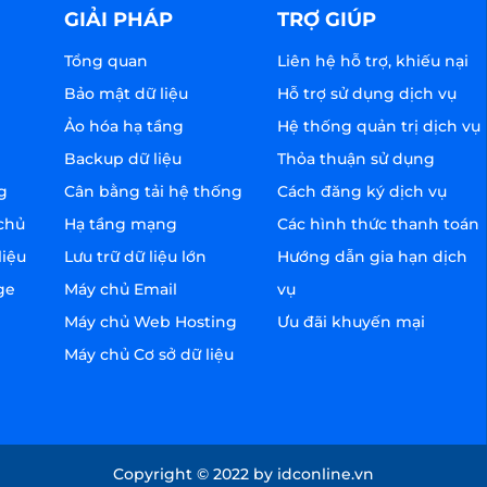
GIẢI PHÁP
TRỢ GIÚP
Tổng quan
Liên hệ hỗ trợ, khiếu nại
Bảo mật dữ liệu
Hỗ trợ sử dụng dịch vụ
Ảo hóa hạ tầng
Hệ thống quản trị dịch vụ
Backup dữ liệu
Thỏa thuận sử dụng
g
Cân bằng tải hệ thống
Cách đăng ký dịch vụ
chủ
Hạ tầng mạng
Các hình thức thanh toán
liệu
Lưu trữ dữ liệu lớn
Hướng dẫn gia hạn dịch
ge
Máy chủ Email
vụ
Máy chủ Web Hosting
Ưu đãi khuyến mại
Máy chủ Cơ sở dữ liệu
Copyright © 2022 by idconline.vn