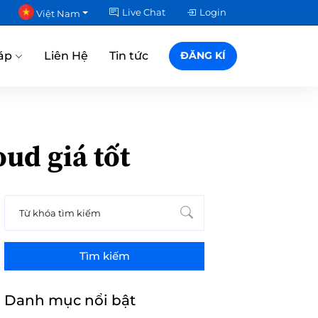
Live Chat
Login
Việt Nam
áp
Liên Hệ
Tin tức
ĐĂNG KÍ
ud giá tốt
Tìm kiếm
Danh mục nổi bật