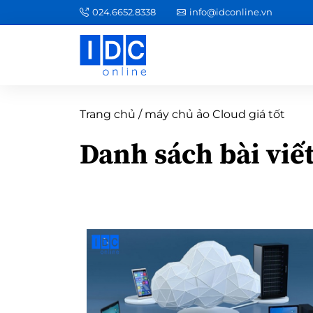
024.6652.8338
info@idconline.vn
Trang chủ
/
máy chủ ảo Cloud giá tốt
Danh sách bài viế