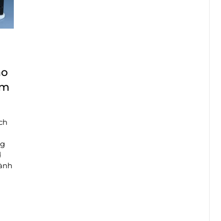
ảo
um
ch
ng
d
dành