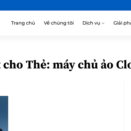
Trang chủ
Về chúng tôi
Dịch vụ
Giải ph
t cho Thẻ:
máy chủ ảo Clo