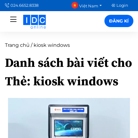
024.6652.8338
Login
Việt Nam
ĐĂNG KÍ
Trang chủ
/
kiosk windows
Danh sách bài viết cho
Thẻ:
kiosk windows