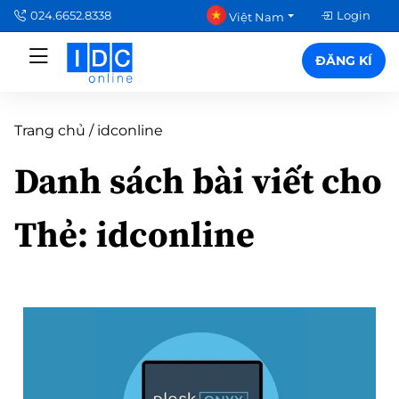
024.6652.8338
Login
Việt Nam
ĐĂNG KÍ
Trang chủ
/
idconline
Danh sách bài viết cho
Thẻ:
idconline