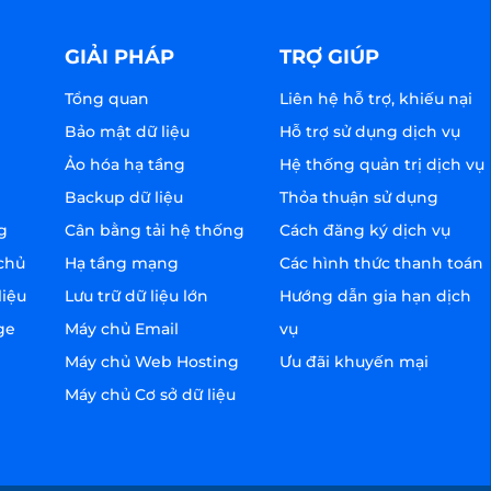
GIẢI PHÁP
TRỢ GIÚP
Tổng quan
Liên hệ hỗ trợ, khiếu nại
Bảo mật dữ liệu
Hỗ trợ sử dụng dịch vụ
Ảo hóa hạ tầng
Hệ thống quản trị dịch vụ
Backup dữ liệu
Thỏa thuận sử dụng
g
Cân bằng tải hệ thống
Cách đăng ký dịch vụ
chủ
Hạ tầng mạng
Các hình thức thanh toán
liệu
Lưu trữ dữ liệu lớn
Hướng dẫn gia hạn dịch
ge
Máy chủ Email
vụ
Máy chủ Web Hosting
Ưu đãi khuyến mại
Máy chủ Cơ sở dữ liệu