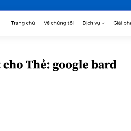
Trang chủ
Về chúng tôi
Dịch vụ
Giải ph
t cho Thẻ:
google bard