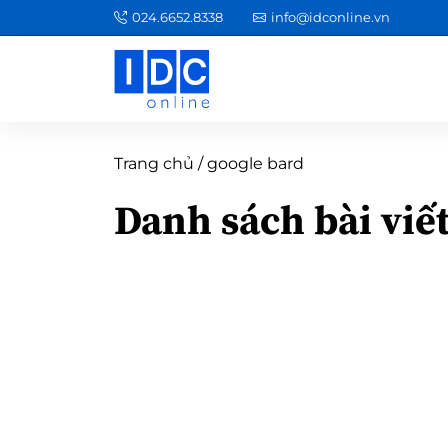
024.6652.8338
info@idconline.vn
Trang chủ
/
google bard
Danh sách bài viế