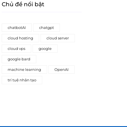
Chủ đề nổi bật
chatbotAI
chatgpt
cloud hosting
cloud server
cloud vps
google
google bard
machine learning
OpenAI
trí tuệ nhân tạo