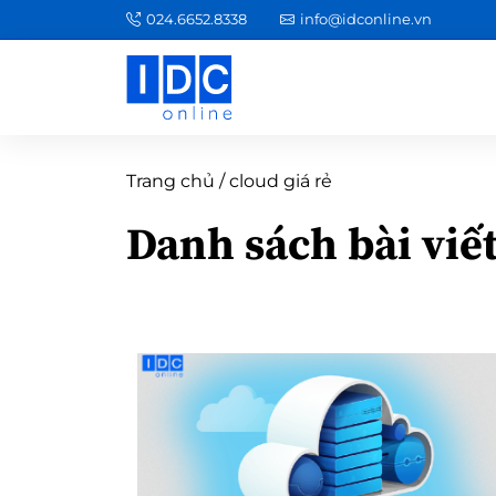
024.6652.8338
info@idconline.vn
Trang chủ
/
cloud giá rẻ
Danh sách bài viế