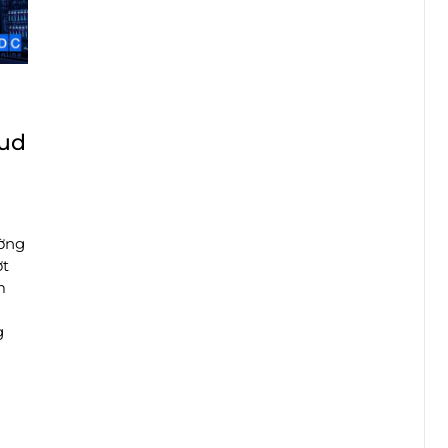
oud
ường
ợt
m
g