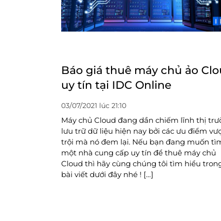
Báo giá thuê máy chủ ảo Cl
uy tín tại IDC Online
03/07/2021 lúc 21:10
Máy chủ Cloud đang dần chiếm lĩnh thị tr
lưu trữ dữ liệu hiện nay bởi các ưu điểm vư
trội mà nó đem lại. Nếu bạn đang muốn tì
một nhà cung cấp uy tín để thuê máy chủ
Cloud thì hãy cùng chúng tôi tìm hiểu tron
bài viết dưới đây nhé ! […]