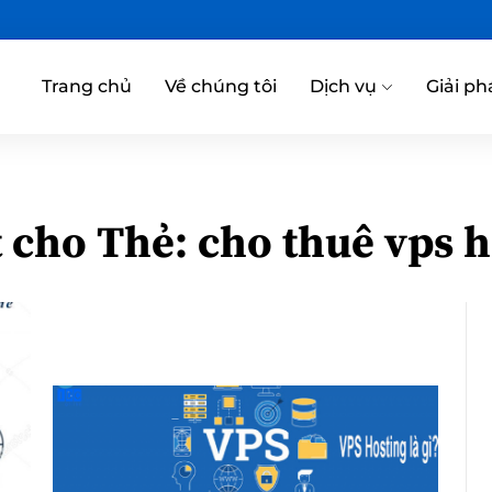
Trang chủ
Về chúng tôi
Dịch vụ
Giải ph
t cho Thẻ:
cho thuê vps h