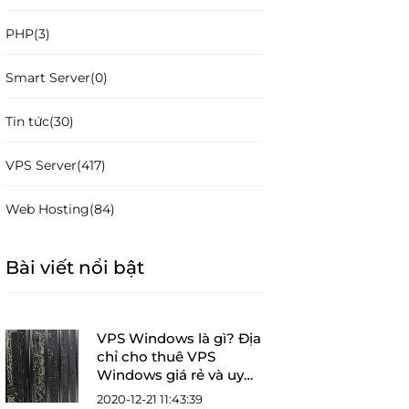
PHP
(3)
Smart Server
(0)
Tin tức
(30)
VPS Server
(417)
Web Hosting
(84)
Bài viết nổi bật
VPS Windows là gì? Địa
chỉ cho thuê VPS
Windows giá rẻ và uy
tín
2020-12-21 11:43:39