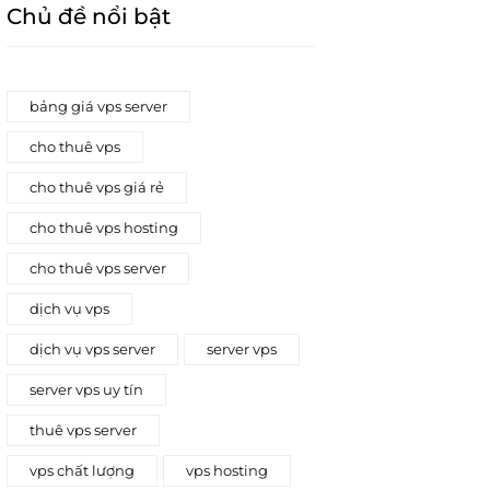
Chủ đề nổi bật
bảng giá vps server
cho thuê vps
cho thuê vps giá rẻ
cho thuê vps hosting
cho thuê vps server
dịch vụ vps
dịch vụ vps server
server vps
server vps uy tín
thuê vps server
vps chất lượng
vps hosting