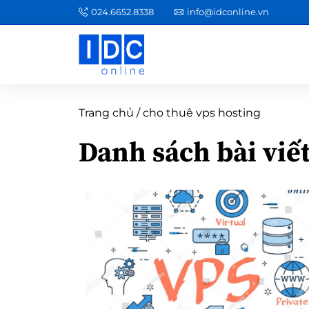
024.6652.8338
info@idconline.vn
Trang chủ
/
cho thuê vps hosting
Danh sách bài viế