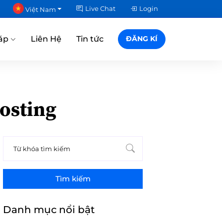
Live Chat
Login
Việt Nam
áp
Liên Hệ
Tin tức
ĐĂNG KÍ
osting
Tìm kiếm
Danh mục nổi bật