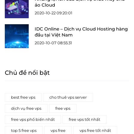
ảo Cloud
2020-10-22 09:20:01
IDC Online – Dịch vụ Cloud Hosting hàng
đầu tại Việt Nam
2020-10-07 08:55:31
Chủ đề nổi bật
best free vps
cho thuê vps server
dịch vụ free vps
free vps
free vps phổ biến nhất
free vps tốt nhất
top 5 free vps
vps free
vps free tốt nhất