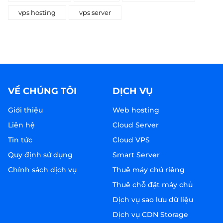
vps hosting
vps server
VỀ CHÚNG TÔI
DỊCH VỤ
Giới thiệu
Web hosting
Liên hệ
Cloud Server
Tin tức
Cloud VPS
Quy định sử dụng
Smart Server
Chính sách dịch vụ
Thuê máy chủ riêng
Thuê chỗ đặt máy chủ
Dịch vụ sao lưu dữ liệu
Dịch vụ CDN Storage