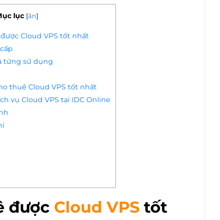
ục lục
[
ẩn
]
 được Cloud VPS tốt nhất
 cấp
ã từng sử dụng
cho thuê Cloud VPS tốt nhất
ịch vụ Cloud VPS tại IDC Online
ình
hí
g
ê được
Cloud VPS
tốt