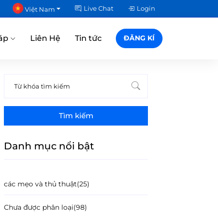
Live Chat
Login
Việt Nam
áp
Liên Hệ
Tin tức
ĐĂNG KÍ
Tìm kiếm
Danh mục nổi bật
các mẹo và thủ thuật
(25)
Chưa được phân loại
(98)