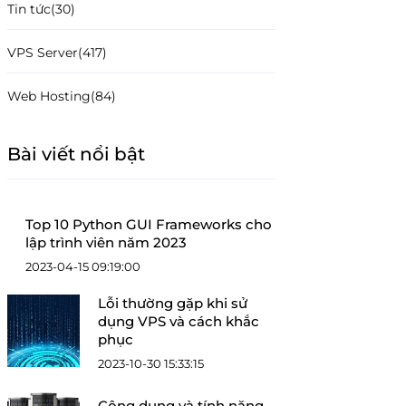
Tin tức
(30)
VPS Server
(417)
Web Hosting
(84)
Bài viết nổi bật
Top 10 Python GUI Frameworks cho
lập trình viên năm 2023
2023-04-15 09:19:00
Lỗi thường gặp khi sử
dụng VPS và cách khắc
phục
2023-10-30 15:33:15
Công dụng và tính năng