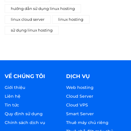
hướng dẫn sử dụng linux hosting
linux cloud server
linux hosting
sử dụng linux hosting
VỀ CHÚNG TÔI
DỊCH VỤ
Giới thiệu
Web hosting
Liên hệ
Cloud Server
Tin tức
Cloud VPS
Quy định sử dụng
Smart Server
Chính sách dịch vụ
Thuê máy chủ riêng