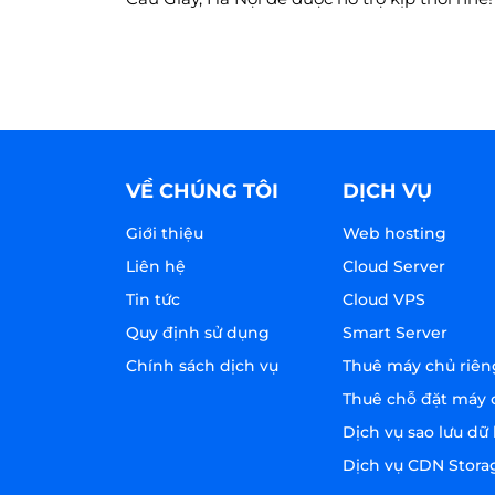
VỀ CHÚNG TÔI
DỊCH VỤ
Giới thiệu
Web hosting
Liên hệ
Cloud Server
Tin tức
Cloud VPS
Quy định sử dụng
Smart Server
Chính sách dịch vụ
Thuê máy chủ riên
Thuê chỗ đặt máy 
Dịch vụ sao lưu dữ 
Dịch vụ CDN Stora