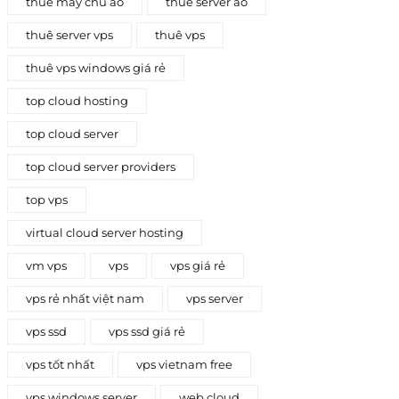
thue may chu ao
thuê server ảo
thuê server vps
thuê vps
thuê vps windows giá rẻ
top cloud hosting
top cloud server
top cloud server providers
top vps
virtual cloud server hosting
vm vps
vps
vps giá rẻ
vps rẻ nhất việt nam
vps server
vps ssd
vps ssd giá rẻ
vps tốt nhất
vps vietnam free
vps windows server
web cloud