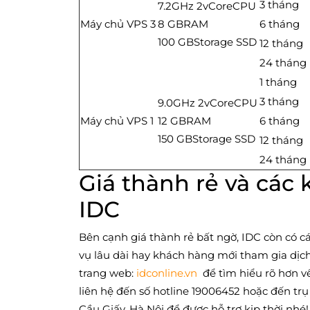
3 tháng
7.2GHz 2vCoreCPU
Máy chủ VPS 3
8 GBRAM
6 tháng
100 GBStorage SSD
12 tháng
24 tháng
1 tháng
3 tháng
9.0GHz 2vCoreCPU
Máy chủ VPS 1
12 GBRAM
6 tháng
150 GBStorage SSD
12 tháng
24 tháng
Giá thành rẻ và các 
IDC
Bên cạnh giá thành rẻ bất ngờ, IDC còn có c
vụ lâu dài hay khách hàng mới tham gia dịch
trang web:
idconline.vn
để tìm hiểu rõ hơn về
liên hệ đến số hotline 19006452 hoặc đến trụ 
Cầu Giấy, Hà Nội để được hỗ trợ kịp thời nhé!