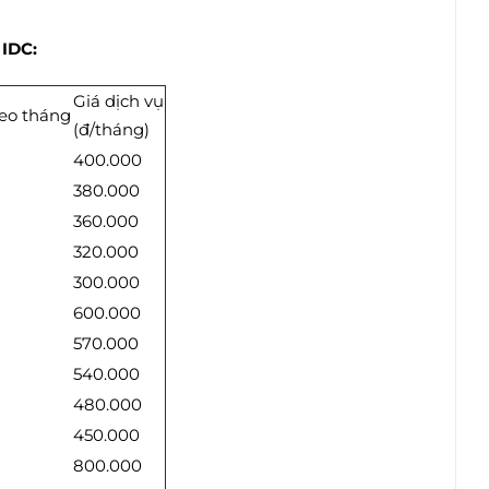
 IDC:
Giá dịch vụ
heo tháng
(đ/tháng)
400.000
380.000
360.000
320.000
300.000
600.000
570.000
540.000
480.000
450.000
800.000