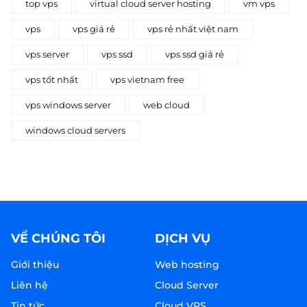
top vps
virtual cloud server hosting
vm vps
vps
vps giá rẻ
vps rẻ nhất việt nam
vps server
vps ssd
vps ssd giá rẻ
vps tốt nhất
vps vietnam free
vps windows server
web cloud
windows cloud servers
VỀ CHÚNG TÔI
DỊCH VỤ
Giới thiệu
Web hosting
Liên hệ
Cloud Server
Tin tức
Cloud VPS