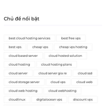
Chủ đề nổi bật
best cloud hosting services
best free vps
best vps
cheap vps
cheap vps hosting
cloud based server
cloud hosted solution
cloud hosting
cloud hosting plans
cloud server
cloud server gia re
cloud ssd
cloud storage server
cloud vps
cloud web
cloud web hosting
cloud webhosting
cloudlinux
digitalocean vps
discount vps