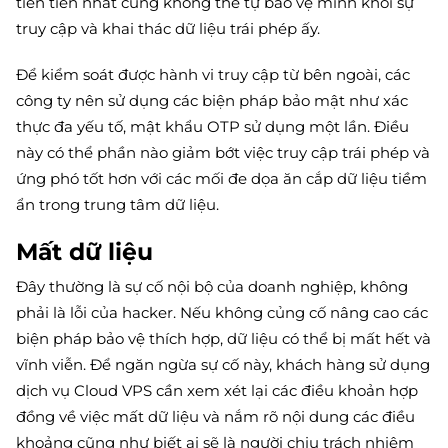
tiên tiến nhất cũng không thể tự bảo vệ mình khỏi sự
truy cập và khai thác dữ liệu trái phép ấy.
Để kiểm soát được hành vi truy cập từ bên ngoài, các
công ty nên sử dụng các biện pháp bảo mật như xác
thực đa yếu tố, mật khẩu OTP sử dụng một lần. Điều
này có thể phần nào giảm bớt việc truy cập trái phép và
ứng phó tốt hơn với các mối đe dọa ăn cắp dữ liệu tiềm
ẩn trong trung tâm dữ liệu.
Mất dữ liệu
Đây thường là sự cố nội bộ của doanh nghiệp, không
phải là lỗi của hacker. Nếu không củng cố nâng cao các
biện pháp bảo vệ thích hợp, dữ liệu có thể bị mất hết và
vĩnh viễn. Để ngăn ngừa sự cố này, khách hàng sử dụng
dịch vụ Cloud VPS cần xem xét lại các điều khoản hợp
đồng về việc mất dữ liệu và nắm rõ nội dung các điều
khoảng cũng như biết ai sẽ là người chịu trách nhiệm