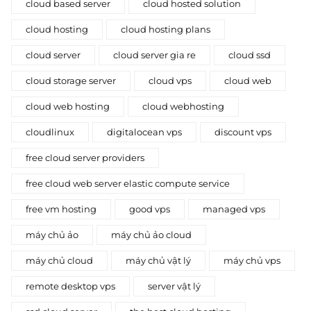
cloud based server
cloud hosted solution
cloud hosting
cloud hosting plans
cloud server
cloud server gia re
cloud ssd
cloud storage server
cloud vps
cloud web
cloud web hosting
cloud webhosting
cloudlinux
digitalocean vps
discount vps
free cloud server providers
free cloud web server elastic compute service
free vm hosting
good vps
managed vps
máy chủ ảo
máy chủ ảo cloud
máy chủ cloud
máy chủ vật lý
máy chủ vps
remote desktop vps
server vật lý