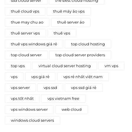
ssd cloud server
the best cloud hosting
thuê cloud vps
thuê máy ảo vps
thue may chu ao
thuê server ảo
thuê server vps
thuê vps
thuê vps windows giá rẻ
top cloud hosting
top cloud server
top cloud server providers
top vps
virtual cloud server hosting
vm vps
vps
vps giá rẻ
vps rẻ nhất việt nam
vps server
vps ssd
vps ssd giá rẻ
vps tốt nhất
vps vietnam free
vps windows server
web cloud
windows cloud servers