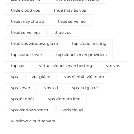
thuê cloud vps
thuê máy ảo vps
thue may chu ao
thuê server ảo
thuê server vps
thuê vps
thuê vps windows giá rẻ
top cloud hosting
top cloud server
top cloud server providers
top vps
virtual cloud server hosting
vm vps
vps
vps giá rẻ
vps rẻ nhất việt nam
vps server
vps ssd
vps ssd giá rẻ
vps tốt nhất
vps vietnam free
vps windows server
web cloud
windows cloud servers