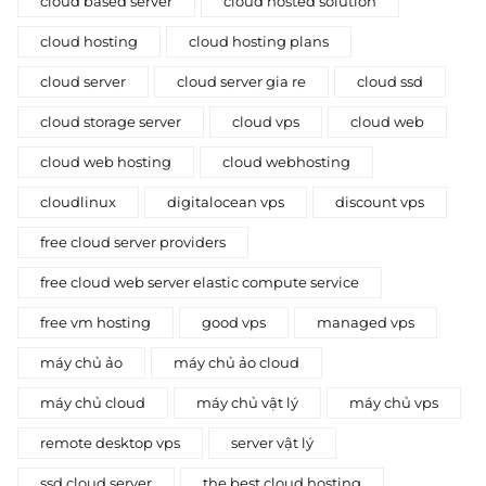
cloud based server
cloud hosted solution
cloud hosting
cloud hosting plans
cloud server
cloud server gia re
cloud ssd
cloud storage server
cloud vps
cloud web
cloud web hosting
cloud webhosting
cloudlinux
digitalocean vps
discount vps
free cloud server providers
free cloud web server elastic compute service
free vm hosting
good vps
managed vps
máy chủ ảo
máy chủ ảo cloud
máy chủ cloud
máy chủ vật lý
máy chủ vps
remote desktop vps
server vật lý
ssd cloud server
the best cloud hosting