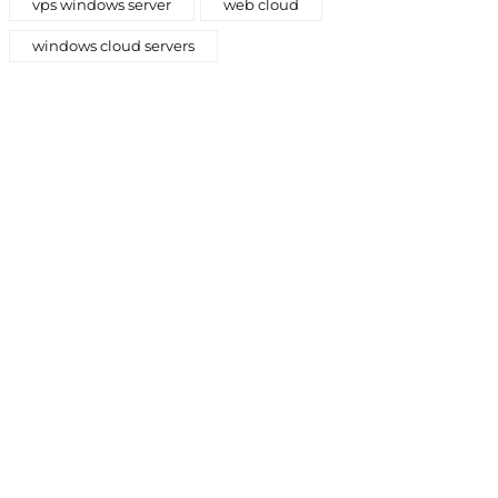
vps windows server
web cloud
windows cloud servers