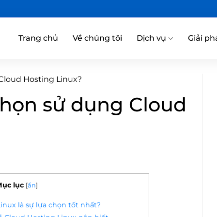
Trang chủ
Về chúng tôi
Dịch vụ
Giải ph
 Cloud Hosting Linux?
 chọn sử dụng Cloud
ục lục
[
ẩn
]
inux là sự lựa chọn tốt nhất?