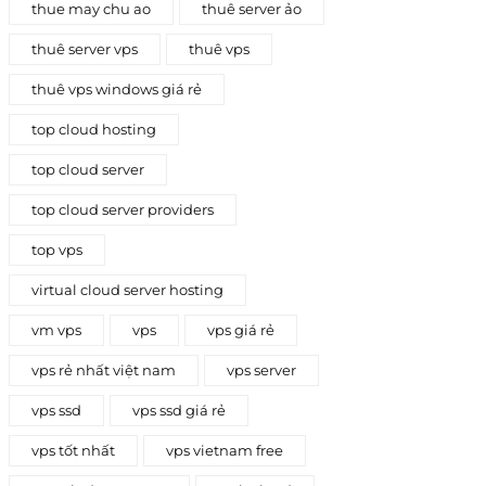
thue may chu ao
thuê server ảo
thuê server vps
thuê vps
thuê vps windows giá rẻ
top cloud hosting
top cloud server
top cloud server providers
top vps
virtual cloud server hosting
vm vps
vps
vps giá rẻ
vps rẻ nhất việt nam
vps server
vps ssd
vps ssd giá rẻ
vps tốt nhất
vps vietnam free