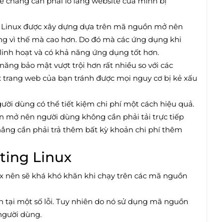
sẽ chẳng cần phải lo lắng website của mình bị
g Linux được xây dựng dựa trên mã nguồn mở nên
ũng vì thế mà cao hơn. Do đó mà các ứng dụng khi
linh hoạt và có khả năng ứng dụng tốt hơn.
ăng bảo mật vượt trội hơn rất nhiều so với các
ux trang web của bạn tránh được mọi nguy cơ bị kẻ xấu
gười dùng có thể tiết kiệm chi phí một cách hiệu quả.
n mở nên người dùng không cần phải tải trực tiếp
ng cần phải trả thêm bất kỳ khoản chi phí thêm
ting Linux
x nên sẽ khá khó khăn khi chạy trên các mã nguồn
n tại một số lỗi. Tuy nhiên do nó sử dụng mã nguồn
người dùng.