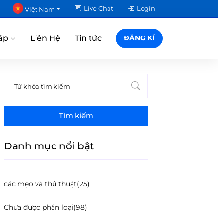
Live Chat
Login
Việt Nam
áp
Liên Hệ
Tin tức
ĐĂNG KÍ
Tìm kiếm
Danh mục nổi bật
các mẹo và thủ thuật
(25)
Chưa được phân loại
(98)