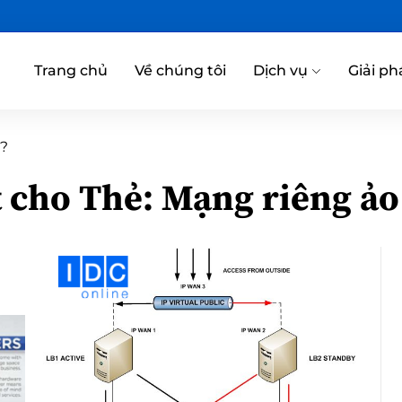
Trang chủ
Về chúng tôi
Dịch vụ
Giải ph
̀?
t cho Thẻ:
Mạng riêng ảo 