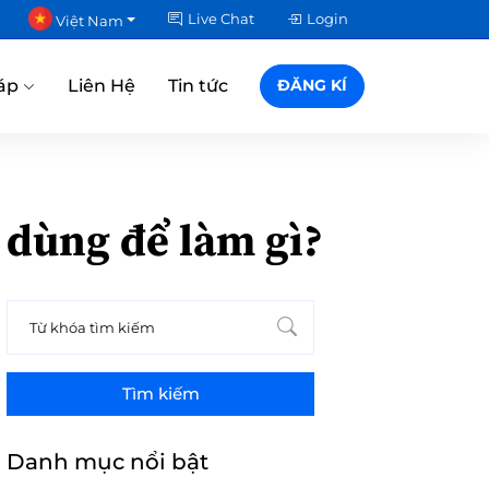
Live Chat
Login
Việt Nam
áp
Liên Hệ
Tin tức
ĐĂNG KÍ
dùng để làm gì?
Tìm kiếm
Danh mục nổi bật