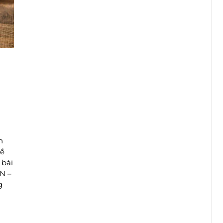
n
về
 bài
PN –
g