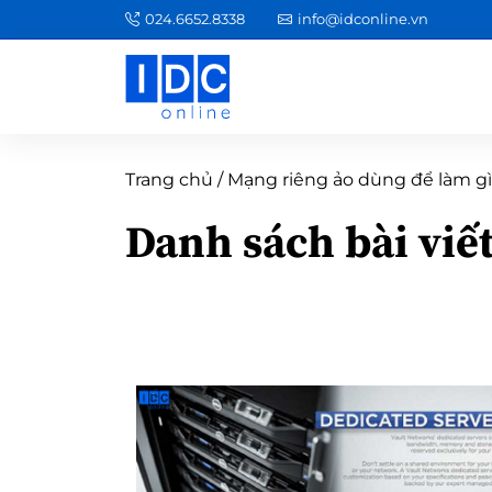
024.6652.8338
info@idconline.vn
Trang chủ
/
Mạng riêng ảo dùng để làm gi
Danh sách bài viế