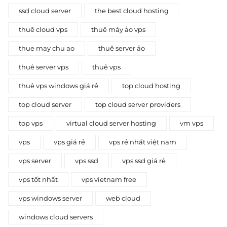
ssd cloud server
the best cloud hosting
thuê cloud vps
thuê máy ảo vps
thue may chu ao
thuê server ảo
thuê server vps
thuê vps
thuê vps windows giá rẻ
top cloud hosting
top cloud server
top cloud server providers
top vps
virtual cloud server hosting
vm vps
vps
vps giá rẻ
vps rẻ nhất việt nam
vps server
vps ssd
vps ssd giá rẻ
vps tốt nhất
vps vietnam free
vps windows server
web cloud
windows cloud servers