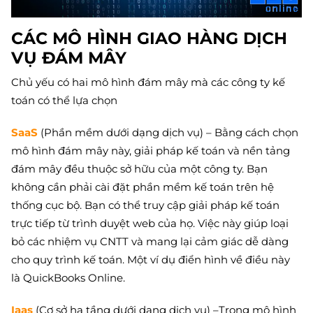
CÁC MÔ HÌNH GIAO HÀNG DỊCH
VỤ ĐÁM MÂY
Chủ yếu có hai mô hình đám mây mà các công ty kế
toán có thể lựa chọn
SaaS
(Phần mềm dưới dạng dịch vụ) – Bằng cách chọn
mô hình đám mây này, giải pháp kế toán và nền tảng
đám mây đều thuộc sở hữu của một công ty. Bạn
không cần phải cài đặt phần mềm kế toán trên hệ
thống cục bộ. Bạn có thể truy cập giải pháp kế toán
trực tiếp từ trình duyệt web của họ. Việc này giúp loại
bỏ các nhiệm vụ CNTT và mang lại cảm giác dễ dàng
cho quy trình kế toán. Một ví dụ điển hình về điều này
là QuickBooks Online.
Iaas
(Cơ sở hạ tầng dưới dạng dịch vụ) –Trong mô hình