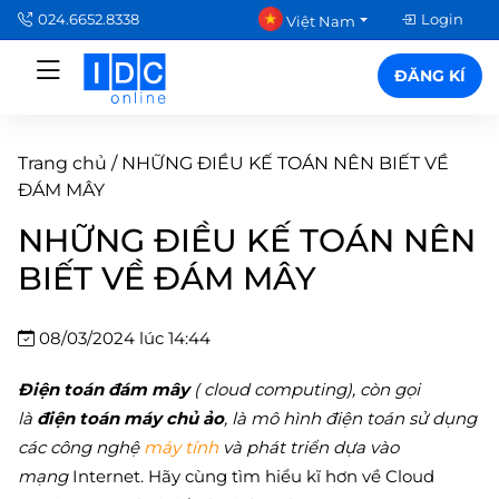
024.6652.8338
Login
Việt Nam
ĐĂNG KÍ
Trang chủ
/
NHỮNG ĐIỀU KẾ TOÁN NÊN BIẾT VỀ
ĐÁM MÂY
NHỮNG ĐIỀU KẾ TOÁN NÊN
BIẾT VỀ ĐÁM MÂY
08/03/2024 lúc 14:44
Điện toán đám mây
( cloud computing), còn gọi
là
điện toán máy chủ ảo
, là mô hình điện toán sử dụng
các công nghệ
máy tính
và phát triển dựa vào
mạng
Internet. Hãy cùng tìm hiểu kĩ hơn về Cloud